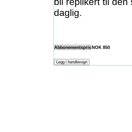
bli replikert til d
daglig.
Abbonementspris
NOK
850