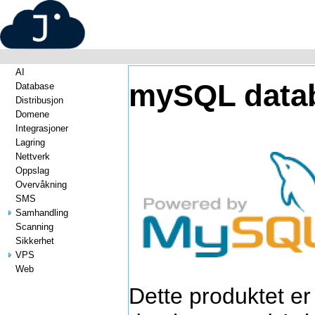
AI
mySQL datab
Database
Distribusjon
Domene
Integrasjoner
Lagring
Nettverk
Oppslag
Overvåkning
SMS
Samhandling
Scanning
Sikkerhet
VPS
Web
Dette produktet 