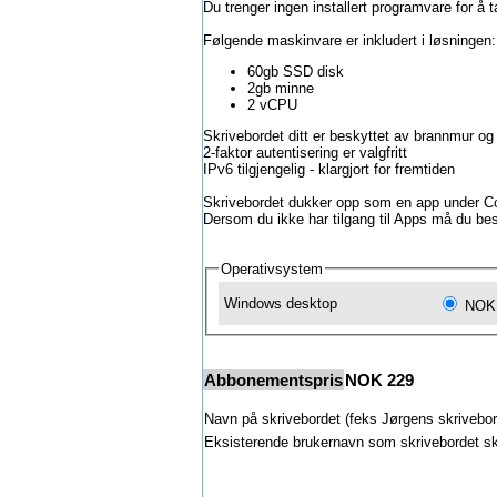
Du trenger ingen installert programvare for å t
Følgende maskinvare er inkludert i løsningen:
60gb SSD disk
2gb minne
2 vCPU
Skrivebordet ditt er beskyttet av brannmur og 
2-faktor autentisering er valgfritt
IPv6 tilgjengelig - klargjort for fremtiden
Skrivebordet dukker opp som en app under
C
Dersom du ikke har tilgang til Apps må du best
Operativsystem
Windows desktop
NOK 
Abbonementspris
NOK
229
Navn på skrivebordet (feks Jørgens skrivebor
Eksisterende brukernavn som skrivebordet sk